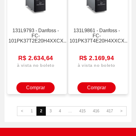
131L9793 - Danfoss -
131L9861 - Danfoss -
FC-
FC-
101PK37T2E20H4XXCX...
101PK37T4E20H4XXCX...
R$ 2.634,64
R$ 2.169,94
à vista no boleto
à vista no boleto
Comprar
Comprar
<
1
2
3
4
...
415
416
417
>