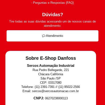
Perguntas e Respostas (FAQ)
Dúvidas?
Tire todas as suas dúvidas acessando um de nossos canais de
atendimento.
Atendimento
Sobre E-Shop Danfoss
Sercos Automação Industrial
Rua Pedro Bellegarde, 221
Chácara Califórnia
São Paulo /SP
CEP: 03317080
Telefone: (11) 2391-7391 // (11) 95022-2566
Email: sercos@sercosautomacao.com.br
CNPJ:
06270238000113