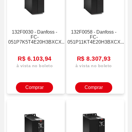
NXP
OPT
VACON
OPT
132F0030 - Danfoss -
132F0058 - Danfoss -
FC-
FC-
VLT
051P7K5T4E20H3BXCX...
051P11KT4E20H3BXCX...
VACON
100
R$ 6.103,94
R$ 8.307,93
à vista no boleto
à vista no boleto
VACON
20
Comprar
Comprar