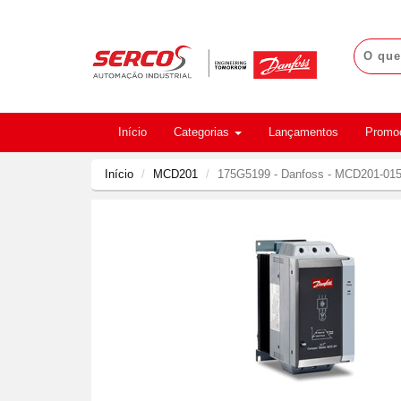
Início
Categorias
Lançamentos
Promo
Início
MCD201
175G5199 - Danfoss - MCD201-01