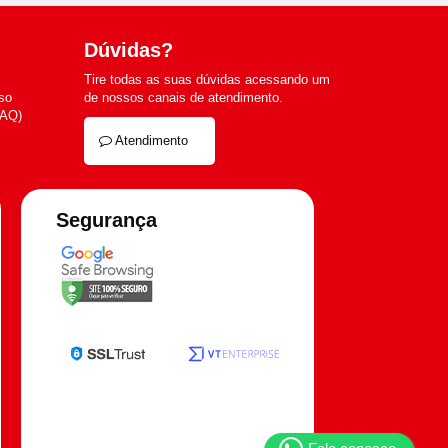
Dúvidas?
Tire todas as suas dúvidas acessando um
so
de nossos canais de atendimento.
FAQ)
Atendimento
Segurança