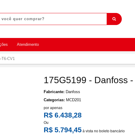
ções
Atendimento
5-T6-CV1
175G5199 - Danfoss 
Fabricante:
Danfoss
Categorias:
MCD201
por apenas
R$ 6.438,28
Ou
R$ 5.794,45
à vista no boleto bancário