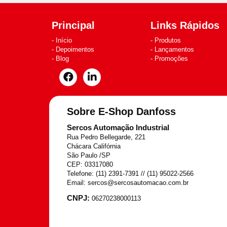
Principal
Links Rápidos
Início
Produtos
Depoimentos
Lançamentos
Blog
Promoções
Sobre E-Shop Danfoss
Sercos Automação Industrial
Rua Pedro Bellegarde, 221
Chácara Califórnia
São Paulo /SP
CEP: 03317080
Telefone: (11) 2391-7391 // (11) 95022-2566
Email: sercos@sercosautomacao.com.br
CNPJ:
06270238000113