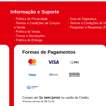
Informação e Suporte
Política de Privacidade
Guia de Segurança
Termos e Condições de Compra
Termos e Condições de U
e Venda
Perguntas e Respostas (
Política de Venda
Trocas e Devoluções
Política de Entrega
Formas de Pagamentos
1x sem juros
Compre até
no cartão de Crédito
*Parcela miníma de R$ 10,00